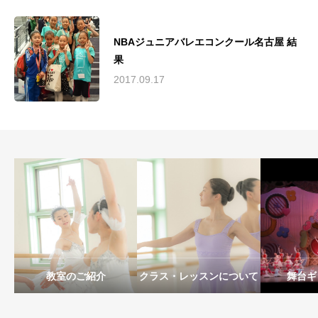
NBAジュニアバレエコンクール名古屋 結
果
2017.09.17
教室のご紹介
クラス・レッスンについて
舞台ギ